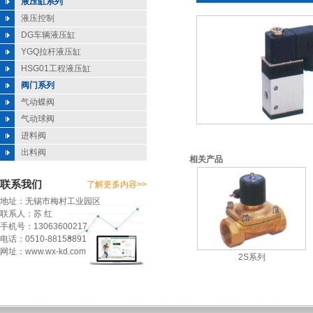
液压缸系列
液压控制
DG车辆液压缸
YGQ拉杆液压缸
HSG01工程液压缸
阀门系列
气动蝶阀
气动球阀
进料阀
出料阀
相关产品
联系我们
了解更多内容>>
地址：无锡市梅村工业园区
联系人：苏 红
手机号：13063600217
电话：0510-88158891
网址：www.wx-kd.com
2S系列