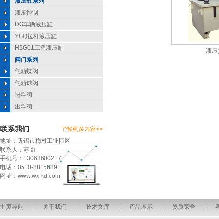
液压缸系列
液压控制
DG车辆液压缸
YGQ拉杆液压缸
HSG01工程液压缸
液压
阀门系列
气动蝶阀
气动球阀
进料阀
出料阀
联系我们
了解更多内容>>
地址：无锡市梅村工业园区
联系人：苏 红
手机号：13063600217
电话：0510-88158891
网址：www.wx-kd.com
主页导航
|
关于我们
|
技术文库
|
产品展示
|
资质荣誉
|