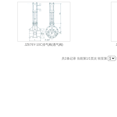
JZ676Y-10C排气阀(透气阀)
共
2
条记录 当前第
1
/1页次 转至第