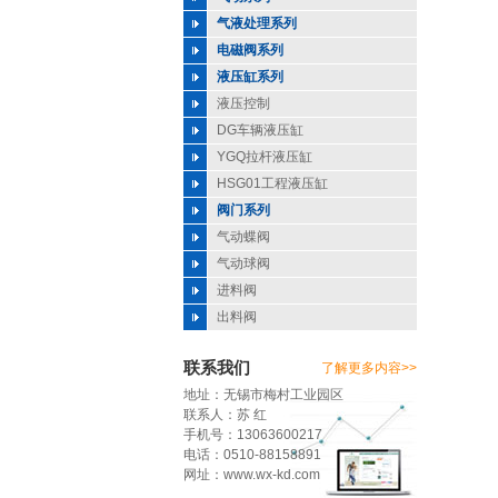
气液处理系列
电磁阀系列
液压缸系列
液压控制
DG车辆液压缸
YGQ拉杆液压缸
HSG01工程液压缸
阀门系列
气动蝶阀
气动球阀
进料阀
出料阀
联系我们
了解更多内容>>
地址：无锡市梅村工业园区
联系人：苏 红
手机号：13063600217
电话：0510-88158891
网址：www.wx-kd.com