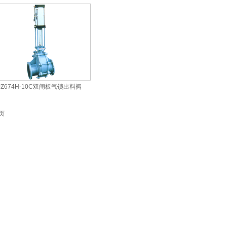
JZ674H-10C双闸板气锁出料阀
页