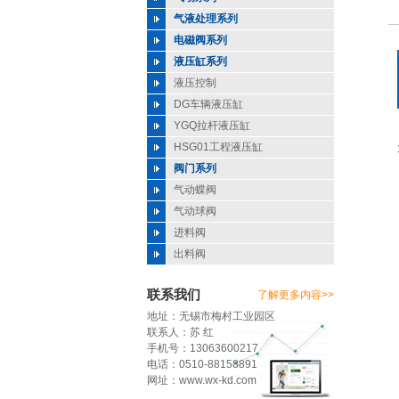
气液处理系列
电磁阀系列
液压缸系列
液压控制
DG车辆液压缸
YGQ拉杆液压缸
HSG01工程液压缸
阀门系列
气动蝶阀
气动球阀
进料阀
出料阀
联系我们
了解更多内容>>
地址：无锡市梅村工业园区
联系人：苏 红
手机号：13063600217
电话：0510-88158891
网址：www.wx-kd.com