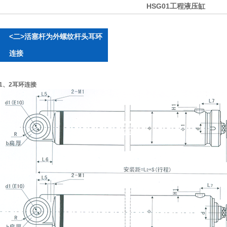
HSG01工程液压缸
<二>活塞杆为外螺纹杆头耳环
连接
1、2耳环连接