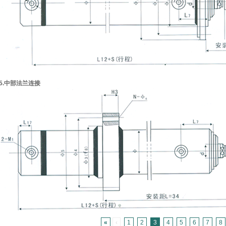
5.中部法兰连接
«
‹
1
2
3
4
5
6
7
8