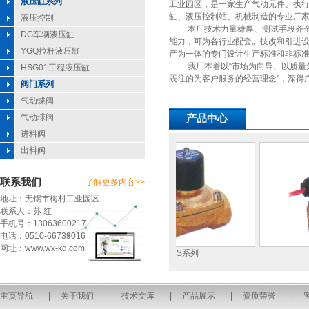
液压缸系列
工业园区，是一家生产气动元件、执
缸、液压控制站、机械制造的专业厂
液压控制
本厂技术力量雄厚、测试手段齐全
DG车辆液压缸
能力，可为各行业配套。技改和引进
YGQ拉杆液压缸
产为一体的专门设计生产标准和非标
我厂本着以“市场为向导、以质量为
HSG01工程液压缸
既往的为客户服务的经营理念”，深得
阀门系列
气动蝶阀
气动球阀
产品中心
进料阀
出料阀
联系我们
了解更多内容>>
地址：无锡市梅村工业园区
联系人：苏 红
手机号：13063600217
电话：0510-66739016
网址：www.wx-kd.com
QGY系列薄型气缸
2S系列
主页导航
|
关于我们
|
技术文库
|
产品展示
|
资质荣誉
|